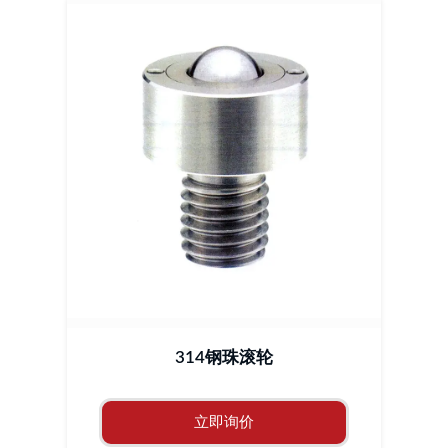
314钢珠滚轮
立即询价