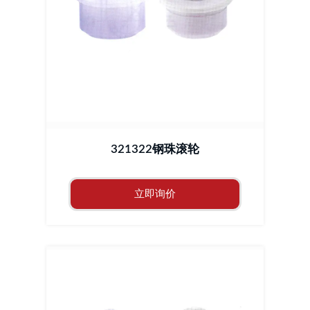
321322钢珠滚轮
立即询价