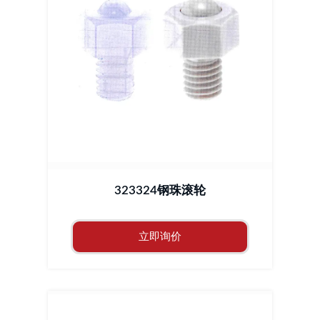
323324钢珠滚轮
立即询价