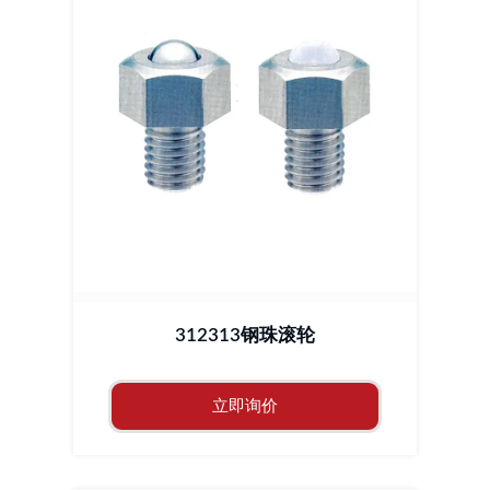
312313钢珠滚轮
立即询价