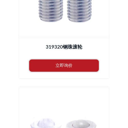
319320钢珠滚轮
立即询价