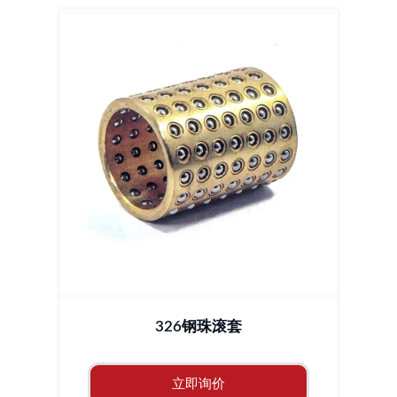
326钢珠滚套
立即询价