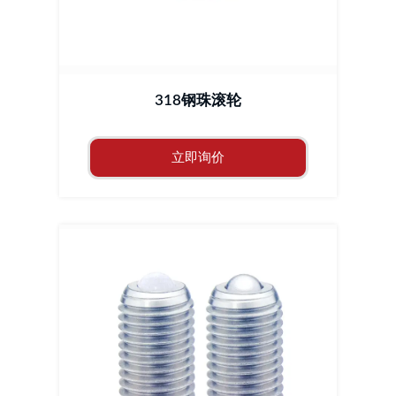
318钢珠滚轮
立即询价