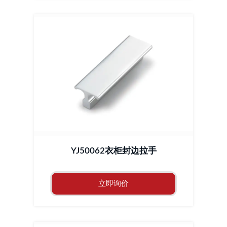
YJ50062衣柜封边拉手
立即询价