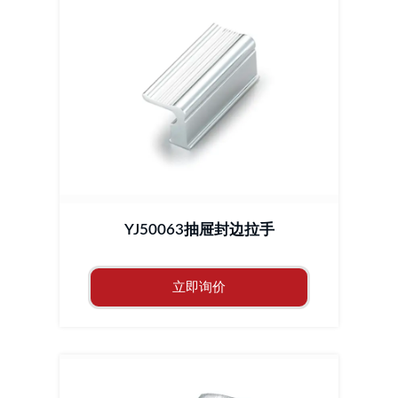
YJ50063抽屉封边拉手
立即询价