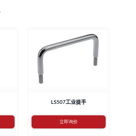
备
LS507工业提手
立即询价