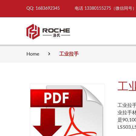
QQ: 1683692345
电话 13380155275（微信同号
Home
工业拉手
工
工业拉
业拉手
是90,1
LS503,L