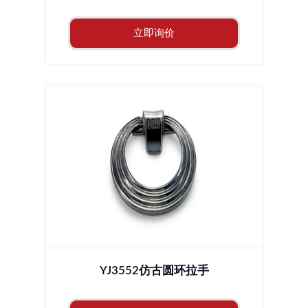
立即询价
YJ3552仿古圆环拉手