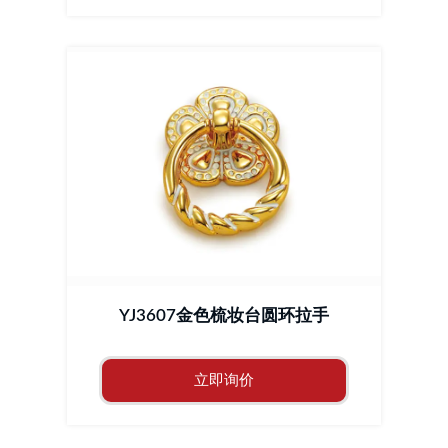
YJ3607金色梳妆台圆环拉手
立即询价