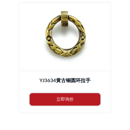
YJ3634黄古铜圆环拉手
立即询价