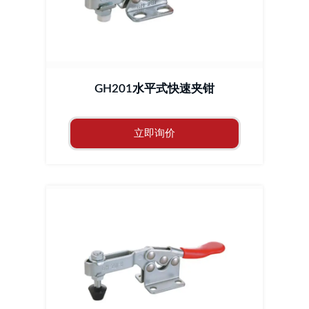
GH201水平式快速夹钳
立即询价