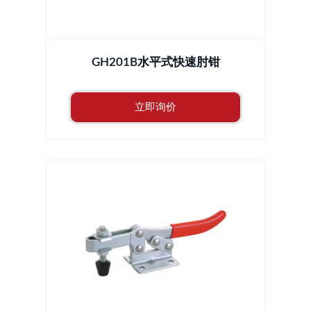
GH201B水平式快速肘钳
立即询价